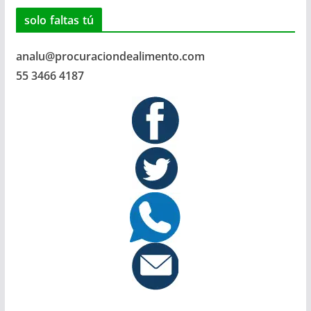
solo faltas
tú
analu@procuraciondealimento.com
55 3466 4187